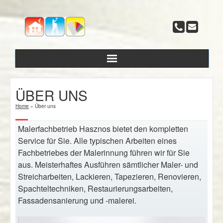
ÜBER UNS
Leistungen
Home
»
Über uns
Malerfachbetrieb Hasznos bietet den kompletten
Fakten und Wissenswertes
Service für Sie. Alle typischen Arbeiten eines
Fachbetriebes der Malerinnung führen wir für Sie
Über uns
aus. Meisterhaftes Ausführen sämtlicher Maler- und
Streicharbeiten, Lackieren, Tapezieren, Renovieren,
Referenzen
Spachteltechniken, Restaurierungsarbeiten,
Fassadensanierung und -malerei.
Kontakt